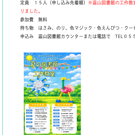
定員 １５人（申し込み先着順）
※韮山図書館の工作教
りました。
参加費 無料
持ち物 はさみ、のり、色マジック・色えんぴつ・クー
申込み 韮山図書館カウンターまたは電話で TEL０５