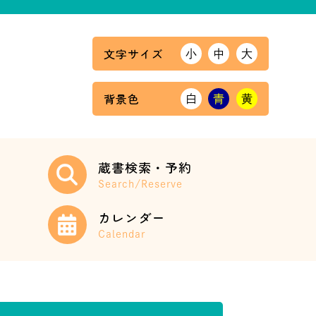
文字サイズ
小
中
大
背景色
白
青
黄
蔵書検索・予約
Search/Reserve
カレンダー
Calendar