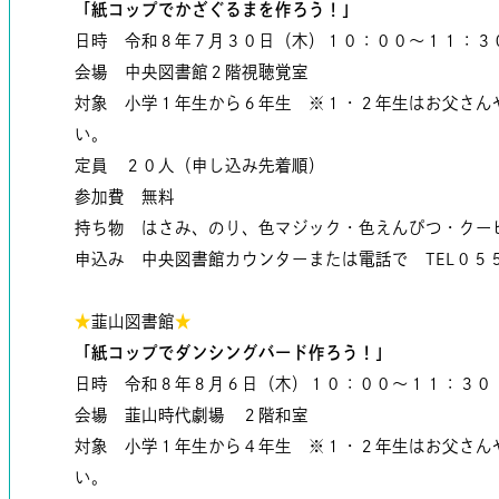
「紙コップでかざぐるまを作ろう！」
日時 令和８年７月３０日（木）１０：００～１１：３
会場 中央図書館２階視聴覚室
対象 小学１年生から６年生 ※１・２年生はお父さん
い。
定員 ２０人（申し込み先着順）
参加費 無料
持ち物 はさみ、のり、色マジック・色えんぴつ・クー
申込み 中央図書館カウンターまたは電話で TEL０５
★
韮山図書館
★
「紙コップでダンシングバード作ろう！」
日時 令和８年８月６日（木）１０：００～１１：３０
会場 韮山時代劇場 ２階和室
対象 小学１年生から４年生 ※１・２年生はお父さん
い。